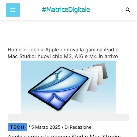
Cer
Vai
al
contenuto
Home
»
Tech
»
Apple rinnova la gamma iPad e
Mac Studio: nuovi chip M3, A16 e M4 in arrivo
TECH
/
5 Marzo 2025
/ Di
Redazione
Apple rinnova la gamma iPad e Mac Studio: