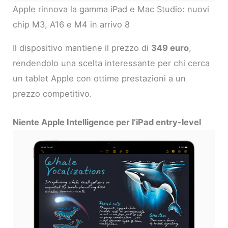
Apple rinnova la gamma iPad e Mac Studio: nuovi
chip M3, A16 e M4 in arrivo 8
Il dispositivo mantiene il prezzo di
349 euro
,
rendendolo una scelta interessante per chi cerca
un tablet Apple con ottime prestazioni a un
prezzo competitivo.
Niente Apple Intelligence per l’iPad entry-level