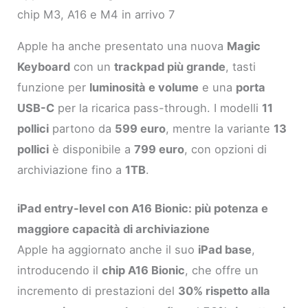
chip M3, A16 e M4 in arrivo 7
Apple ha anche presentato una nuova
Magic
Keyboard
con un
trackpad più grande
, tasti
funzione per
luminosità e volume
e una
porta
USB-C
per la ricarica pass-through. I modelli
11
pollici
partono da
599 euro
, mentre la variante
13
pollici
è disponibile a
799 euro
, con opzioni di
archiviazione fino a
1TB
.
iPad entry-level con A16 Bionic: più potenza e
maggiore capacità di archiviazione
Apple ha aggiornato anche il suo
iPad base
,
introducendo il
chip A16 Bionic
, che offre un
incremento di prestazioni del
30% rispetto alla