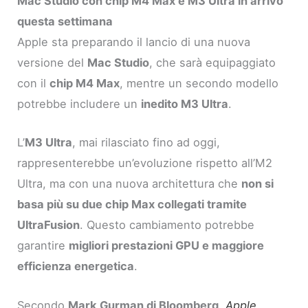
Mac Studio con chip M4 Max e M3 Ultra in arrivo
questa settimana
Apple sta preparando il lancio di una nuova
versione del
Mac Studio
, che sarà equipaggiato
con il
chip M4 Max
, mentre un secondo modello
potrebbe includere un
inedito M3 Ultra
.
L’
M3 Ultra
, mai rilasciato fino ad oggi,
rappresenterebbe un’evoluzione rispetto all’M2
Ultra, ma con una nuova architettura che
non si
basa più su due chip Max collegati tramite
UltraFusion
. Questo cambiamento potrebbe
garantire
migliori prestazioni GPU e maggiore
efficienza energetica
.
Secondo
Mark Gurman di Bloomberg
,
Apple