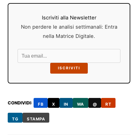
Iscriviti alla Newsletter
Non perdere le analisi settimanali: Entra
nella Matrice Digitale.
ISCRIVITI
CONDIVIDI:
FB
X
IN
WA
@
RT
TG
STAMPA