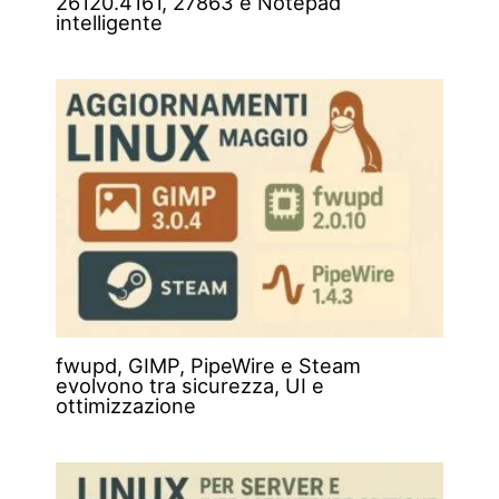
26120.4161, 27863 e Notepad
intelligente
fwupd, GIMP, PipeWire e Steam
evolvono tra sicurezza, UI e
ottimizzazione