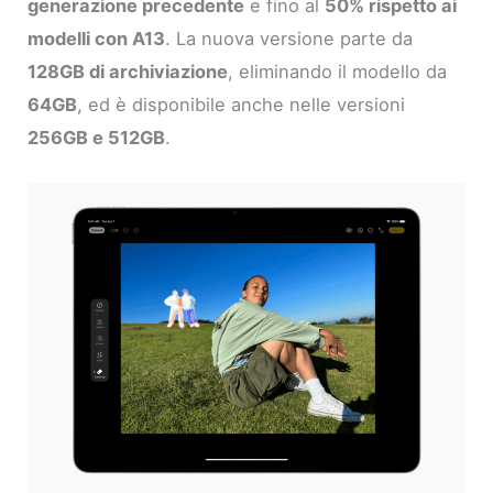
generazione precedente
e fino al
50% rispetto ai
modelli con A13
. La nuova versione parte da
128GB di archiviazione
, eliminando il modello da
64GB
, ed è disponibile anche nelle versioni
256GB e 512GB
.