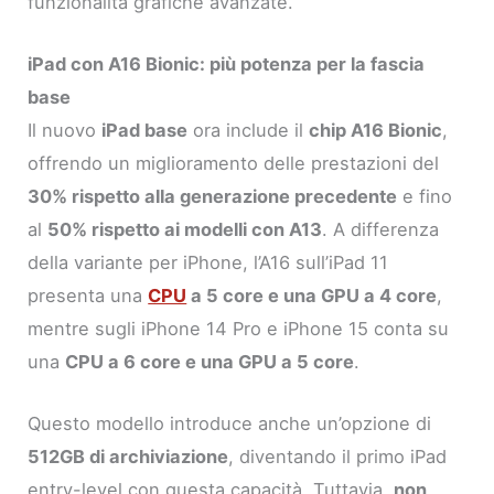
funzionalità grafiche avanzate.
iPad con A16 Bionic: più potenza per la fascia
base
Il nuovo
iPad base
ora include il
chip A16 Bionic
,
offrendo un miglioramento delle prestazioni del
30% rispetto alla generazione precedente
e fino
al
50% rispetto ai modelli con A13
. A differenza
della variante per iPhone, l’A16 sull’iPad 11
presenta una
CPU
a 5 core e una GPU a 4 core
,
mentre sugli iPhone 14 Pro e iPhone 15 conta su
una
CPU a 6 core e una GPU a 5 core
.
Questo modello introduce anche un’opzione di
512GB di archiviazione
, diventando il primo iPad
entry-level con questa capacità. Tuttavia,
non