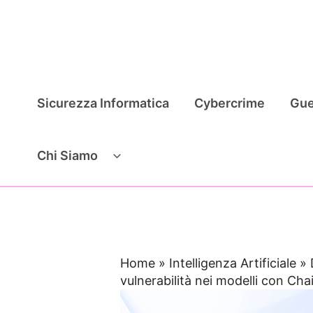
Vai
al
contenuto
Sicurezza Informatica
Cybercrime
Gue
Chi Siamo
Home
»
Intelligenza Artificiale
»
vulnerabilità nei modelli con Ch