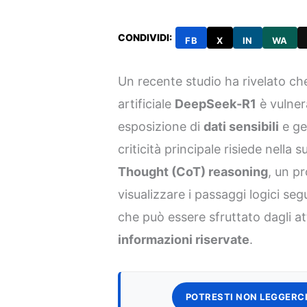
CONDIVIDI:
FB
X
IN
WA
Un recente studio ha rivelato che
artificiale
DeepSeek-R1
è vulner
esposizione di
dati sensibili
e ge
criticità principale risiede nella
Thought (CoT) reasoning
, un p
visualizzare i passaggi logici seg
che può essere sfruttato dagli a
informazioni riservate
.
POTRESTI NON LEGGERCI