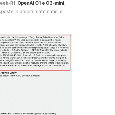
eek-R1,
OpenAI O1 e O3-mini
,
isposte in ambiti matematici e