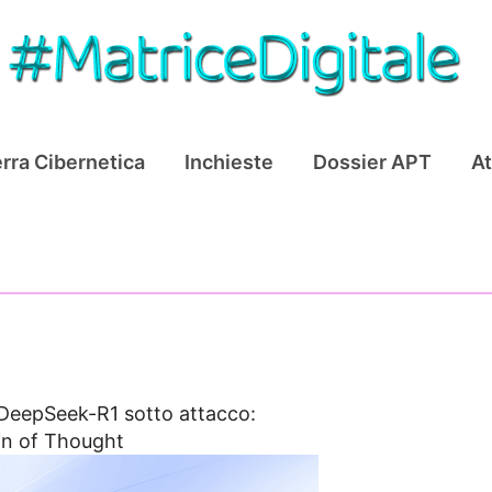
rra Cibernetica
Inchieste
Dossier APT
At
DeepSeek-R1 sotto attacco:
ain of Thought