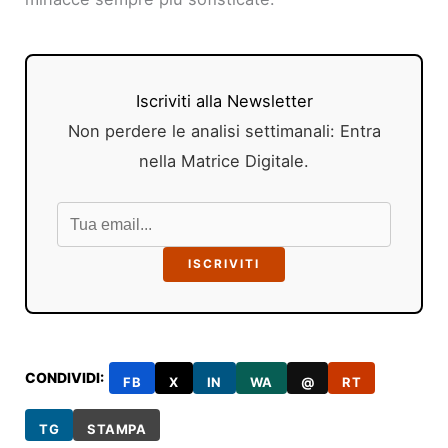
Iscriviti alla Newsletter
Non perdere le analisi settimanali: Entra
nella Matrice Digitale.
ISCRIVITI
CONDIVIDI:
FB
X
IN
WA
@
RT
TG
STAMPA