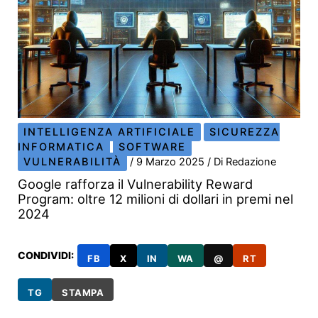
INTELLIGENZA ARTIFICIALE
SICUREZZA
INFORMATICA
SOFTWARE
VULNERABILITÀ
/
9 Marzo 2025
/ Di
Redazione
Google rafforza il Vulnerability Reward
Program: oltre 12 milioni di dollari in premi nel
2024
CONDIVIDI:
FB
X
IN
WA
@
RT
TG
STAMPA