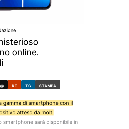
dazione
misterioso
o online.
i
@
RT
TG
STAMPA
sua gamma di smartphone con il
ositivo atteso da molti
o smartphone sarà disponibile in