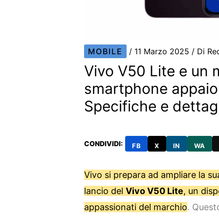
MOBILE
/
11 Marzo 2025
/ Di
Re
Vivo V50 Lite e un 
smartphone appaion
Specifiche e dettagl
CONDIVIDI:
FB
X
IN
WA
Vivo si prepara ad ampliare la 
lancio del
Vivo V50 Lite
, un disp
appassionati del marchio
. Quest