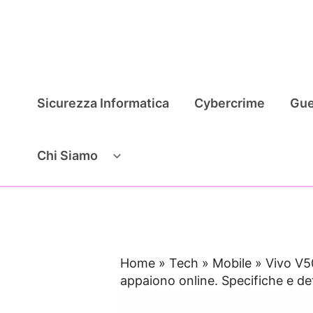
Vai
al
contenuto
Sicurezza Informatica
Cybercrime
Gue
Chi Siamo
Home
»
Tech
»
Mobile
»
Vivo V5
appaiono online. Specifiche e det