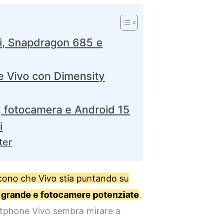
i, Snapdragon 685 e
e Vivo con Dimensity
a, fotocamera e Android 15
i
ter
scono che Vivo stia puntando su
iù grande e fotocamere potenziate
.
tphone Vivo sembra mirare a