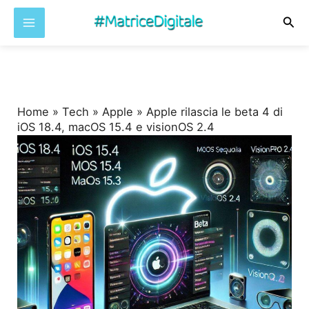
Cer
Vai
al
contenuto
Home
»
Tech
»
Apple
»
Apple rilascia le beta 4 di
iOS 18.4, macOS 15.4 e visionOS 2.4