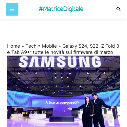
Cer
Vai
al
contenuto
Home
»
Tech
»
Mobile
»
Galaxy S24, S22, Z Fold 3
e Tab A9+: tutte le novità sui firmware di marzo