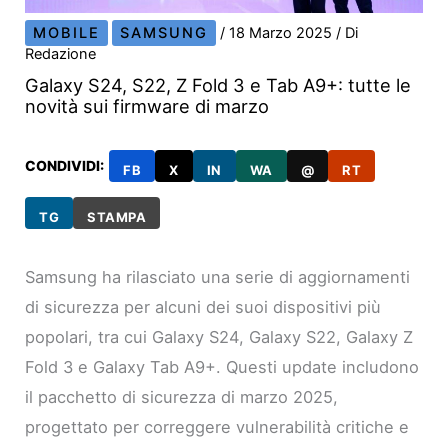
MOBILE
SAMSUNG
/
18 Marzo 2025
/ Di
Redazione
Galaxy S24, S22, Z Fold 3 e Tab A9+: tutte le
novità sui firmware di marzo
CONDIVIDI:
FB
X
IN
WA
@
RT
TG
STAMPA
Samsung ha rilasciato una serie di aggiornamenti
di sicurezza per alcuni dei suoi dispositivi più
popolari, tra cui Galaxy S24, Galaxy S22, Galaxy Z
Fold 3 e Galaxy Tab A9+. Questi update includono
il pacchetto di sicurezza di marzo 2025,
progettato per correggere vulnerabilità critiche e