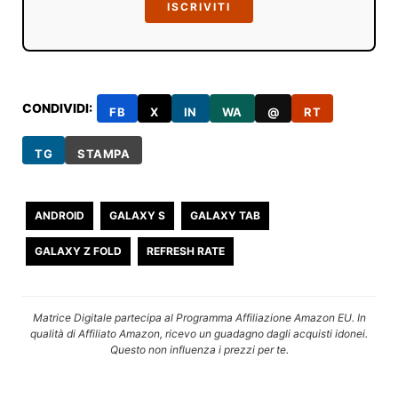
ISCRIVITI
CONDIVIDI:
FB
X
IN
WA
@
RT
TG
STAMPA
ANDROID
GALAXY S
GALAXY TAB
GALAXY Z FOLD
REFRESH RATE
Matrice Digitale partecipa al Programma Affiliazione Amazon EU. In
qualità di Affiliato Amazon, ricevo un guadagno dagli acquisti idonei.
Questo non influenza i prezzi per te.