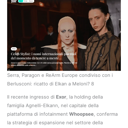
Serra, Paragon e ReArm Europe condiviso con i
Berlusconi: ricatto di Elkan a Meloni? 8
Il recente ingresso di
Exor
, la holding della
famiglia Agnelli-Elkann, nel capitale della
piattaforma di infotainment
Whoopsee
, conferma
la strategia di espansione nel settore della