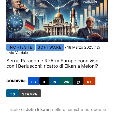
INCHIESTE
SOFTWARE
/
18 Marzo 2025
/ Di
Livio Varriale
Serra, Paragon e ReArm Europe condiviso
con i Berlusconi: ricatto di Elkan a Meloni?
CONDIVIDI:
FB
X
IN
WA
@
RT
TG
STAMPA
Il ruolo di
John Elkann
nelle dinamiche europee si