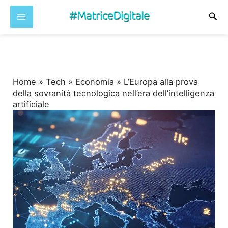
Cer
Vai
al
contenuto
Home
»
Tech
»
Economia
»
L’Europa alla prova
della sovranità tecnologica nell’era dell’intelligenza
artificiale