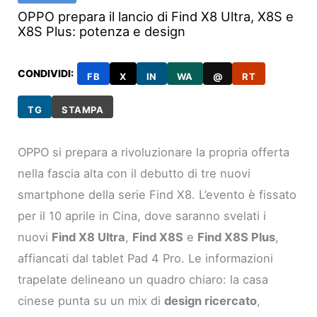
OPPO prepara il lancio di Find X8 Ultra, X8S e
X8S Plus: potenza e design
CONDIVIDI:
FB
X
IN
WA
@
RT
TG
STAMPA
OPPO si prepara a rivoluzionare la propria offerta
nella fascia alta con il debutto di tre nuovi
smartphone della serie Find X8. L’evento è fissato
per il 10 aprile in Cina, dove saranno svelati i
nuovi
Find X8 Ultra
,
Find X8S
e
Find X8S Plus
,
affiancati dal tablet Pad 4 Pro. Le informazioni
trapelate delineano un quadro chiaro: la casa
cinese punta su un mix di
design ricercato
,