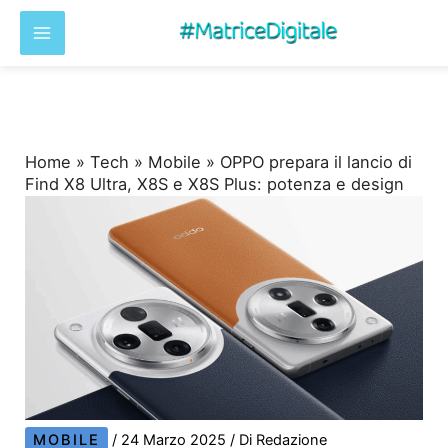
Vai
al
contenuto
Home
»
Tech
»
Mobile
»
OPPO prepara il lancio di
Find X8 Ultra, X8S e X8S Plus: potenza e design
MOBILE
/
24 Marzo 2025
/ Di
Redazione