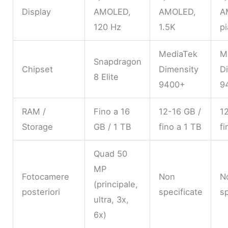
Display
AMOLED,
AMOLED,
A
120 Hz
1.5K
pi
MediaTek
M
Snapdragon
Chipset
Dimensity
D
8 Elite
9400+
9
RAM /
Fino a 16
12-16 GB /
1
Storage
GB / 1 TB
fino a 1 TB
fi
Quad 50
MP
Fotocamere
Non
N
(principale,
posteriori
specificate
sp
ultra, 3x,
6x)