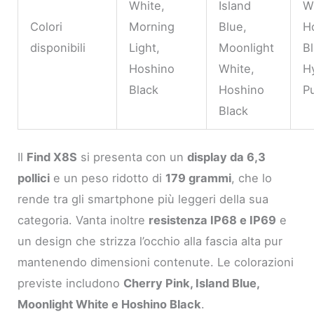
White,
Island
W
Colori
Morning
Blue,
H
disponibili
Light,
Moonlight
Bl
Hoshino
White,
H
Black
Hoshino
P
Black
Il
Find X8S
si presenta con un
display da 6,3
pollici
e un peso ridotto di
179 grammi
, che lo
rende tra gli smartphone più leggeri della sua
categoria. Vanta inoltre
resistenza IP68 e IP69
e
un design che strizza l’occhio alla fascia alta pur
mantenendo dimensioni contenute. Le colorazioni
previste includono
Cherry Pink, Island Blue,
Moonlight White e Hoshino Black
.