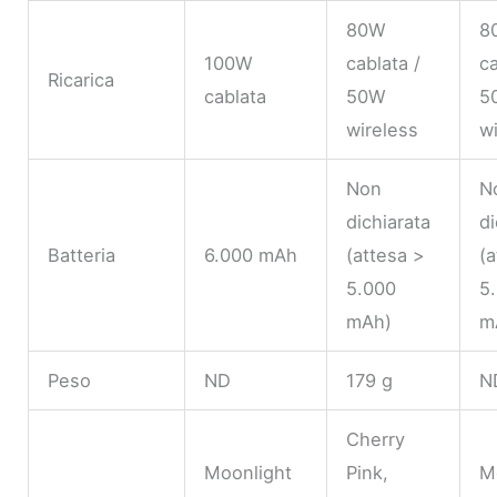
80W
8
100W
cablata /
ca
Ricarica
cablata
50W
5
wireless
wi
Non
N
dichiarata
di
Batteria
6.000 mAh
(attesa >
(a
5.000
5
mAh)
m
Peso
ND
179 g
N
Cherry
Moonlight
Pink,
M