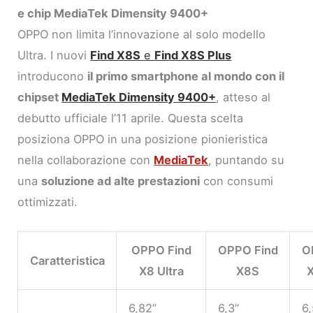
e chip MediaTek Dimensity 9400+
OPPO non limita l’innovazione al solo modello
Ultra. I nuovi
Find X8S
e
Find X8S Plus
introducono
il primo smartphone al mondo con il
chipset
MediaTek Dimensity 9400+
, atteso al
debutto ufficiale l’11 aprile. Questa scelta
posiziona OPPO in una posizione pionieristica
nella collaborazione con
MediaTek
, puntando su
una
soluzione ad alte prestazioni
con consumi
ottimizzati.
OPPO Find
OPPO Find
O
Caratteristica
X8 Ultra
X8S
6,82”
6,3”
6,