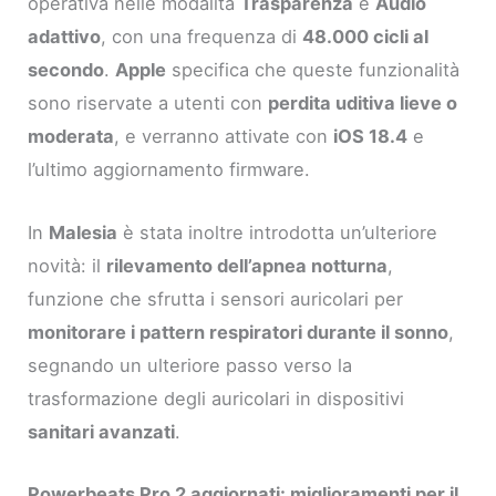
operativa nelle modalità
Trasparenza
e
Audio
adattivo
, con una frequenza di
48.000 cicli al
secondo
.
Apple
specifica che queste funzionalità
sono riservate a utenti con
perdita uditiva lieve o
moderata
, e verranno attivate con
iOS 18.4
e
l’ultimo aggiornamento firmware.
In
Malesia
è stata inoltre introdotta un’ulteriore
novità: il
rilevamento dell’apnea notturna
,
funzione che sfrutta i sensori auricolari per
monitorare i pattern respiratori durante il sonno
,
segnando un ulteriore passo verso la
trasformazione degli auricolari in dispositivi
sanitari avanzati
.
Powerbeats Pro 2 aggiornati: miglioramenti per il