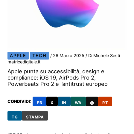
APPLE
TECH
/
26 Marzo 2025
/ Di
Michele Sesti
matricedigitale.it
Apple punta su accessibilità, design e
compliance: iOS 19, AirPods Pro 2,
Powerbeats Pro 2 e l’antitrust europeo
CONDIVIDI:
FB
X
IN
WA
@
RT
TG
STAMPA