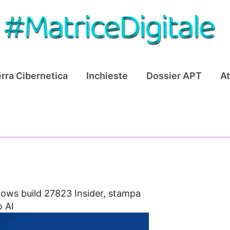
rra Cibernetica
Inchieste
Dossier APT
At
ows build 27823 Insider, stampa
o AI