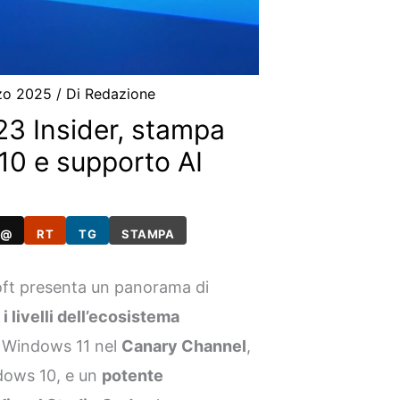
zo 2025
/ Di
Redazione
3 Insider, stampa
10 e supporto AI
@
RT
TG
STAMPA
ft presenta un panorama di
i i livelli dell’ecosistema
er Windows 11 nel
Canary Channel
,
ndows 10, e un
potente