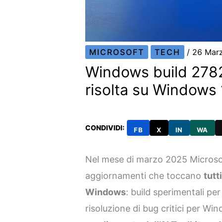
MICROSOFT
TECH
/
26 Mar
Windows build 2782
risolta su Windows 
CONDIVIDI:
FB
X
IN
WA
Nel mese di marzo 2025 Microso
aggiornamenti che toccano
tutt
Windows
: build sperimentali p
risoluzione di bug critici per Wi