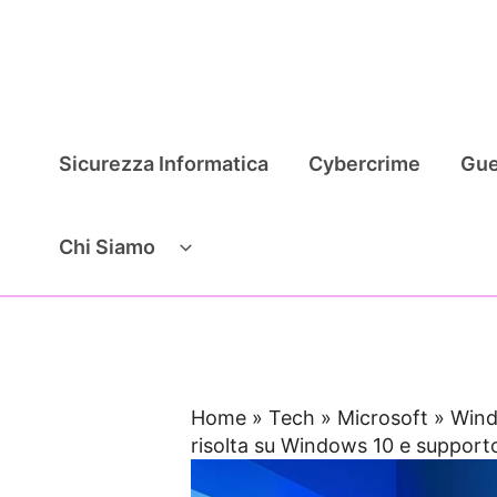
Vai
al
contenuto
Sicurezza Informatica
Cybercrime
Gue
Chi Siamo
Home
»
Tech
»
Microsoft
»
Wind
risolta su Windows 10 e support