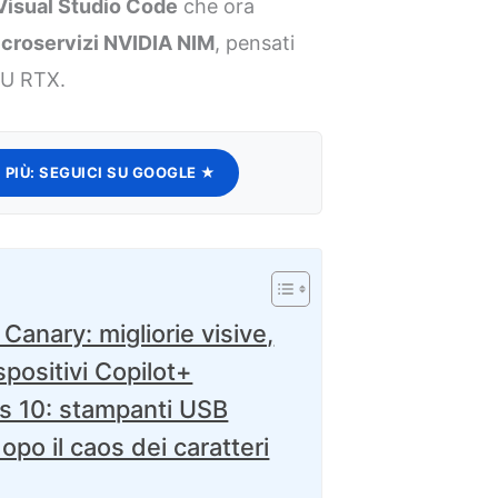
 Visual Studio Code
che ora
croservizi NVIDIA NIM
, pensati
GPU RTX.
 PIÙ:
SEGUICI SU GOOGLE ★
Canary: migliorie visive,
ispositivi Copilot+
s 10: stampanti USB
opo il caos dei caratteri