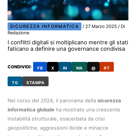
SICUREZZA INFORMATICA
/
27 Marzo 2025
/ Di
Redazione
I conflitti digitali si moltiplicano mentre gli stati
faticano a definire una governance condivisa
CONDIVIDI:
FB
X
IN
WA
@
RT
TG
STAMPA
Nel corso del 2024, il panorama della
sicurezza
informatica globale
ha mostrato una crescente
instabilità strutturale, esacerbata da crisi
geopolitiche, aggressioni ibride e minacce