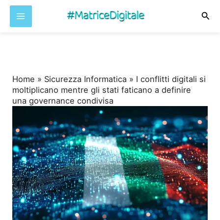
Cer
Vai
al
contenuto
Home
»
Sicurezza Informatica
»
I conflitti digitali si
moltiplicano mentre gli stati faticano a definire
una governance condivisa