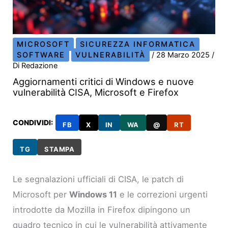
MICROSOFT
SICUREZZA INFORMATICA
SOFTWARE
VULNERABILITÀ
/
28 Marzo 2025
/
Di
Redazione
Aggiornamenti critici di Windows e nuove
vulnerabilità CISA, Microsoft e Firefox
CONDIVIDI:
FB
X
IN
WA
@
RT
TG
STAMPA
Le segnalazioni ufficiali di CISA, le patch di
Microsoft per
Windows 11
e le correzioni urgenti
introdotte da Mozilla in Firefox dipingono un
quadro tecnico in cui le vulnerabilità attivamente