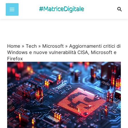
Cer
Vai
al
contenuto
Home
»
Tech
»
Microsoft
»
Aggiornamenti critici di
Windows e nuove vulnerabilità CISA, Microsoft e
Firefox