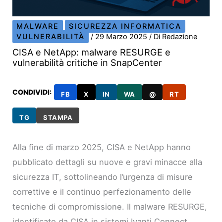
MALWARE
SICUREZZA INFORMATICA
VULNERABILITÀ
/
29 Marzo 2025
/ Di
Redazione
CISA e NetApp: malware RESURGE e
vulnerabilità critiche in SnapCenter
CONDIVIDI:
FB
X
IN
WA
@
RT
TG
STAMPA
Alla fine di marzo 2025, CISA e NetApp hanno
pubblicato dettagli su nuove e gravi minacce alla
sicurezza IT, sottolineando l’urgenza di misure
correttive e il continuo perfezionamento delle
tecniche di compromissione. Il malware RESURGE,
identificato da CISA in sistemi Ivanti Connect