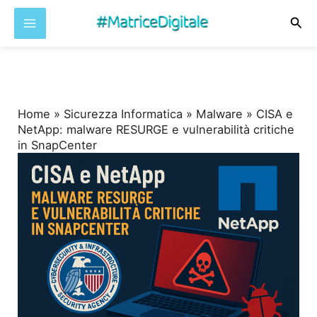
Cer
Vai
al
contenuto
Home
»
Sicurezza Informatica
»
Malware
»
CISA e
NetApp: malware RESURGE e vulnerabilità critiche
in SnapCenter