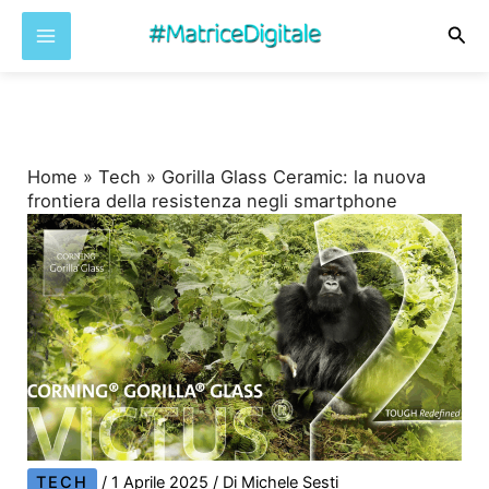
Cer
Vai
al
contenuto
Home
»
Tech
»
Gorilla Glass Ceramic: la nuova
frontiera della resistenza negli smartphone
TECH
/
1 Aprile 2025
/ Di
Michele Sesti