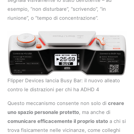
segnala visivamente lo stato dell’utente – ad
esempio, “non disturbare”, “scrivendo”, “in
riunione”, o “tempo di concentrazione”.
Flipper Devices lancia Busy Bar: il nuovo alleato
contro le distrazioni per chi ha ADHD 4
Questo meccanismo consente non solo di
creare
uno spazio personale protetto
, ma anche di
comunicare efficacemente il proprio stato
a chi si
trova fisicamente nelle vicinanze, come colleghi