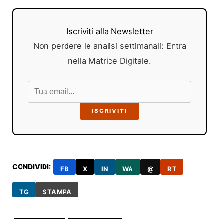
Iscriviti alla Newsletter
Non perdere le analisi settimanali: Entra
nella Matrice Digitale.
ISCRIVITI
CONDIVIDI:
FB
X
IN
WA
@
RT
TG
STAMPA