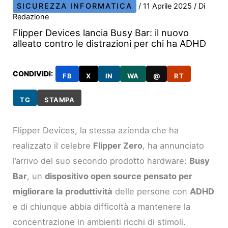
SICUREZZA INFORMATICA
/
11 Aprile 2025
/ Di
Redazione
Flipper Devices lancia Busy Bar: il nuovo
alleato contro le distrazioni per chi ha ADHD
CONDIVIDI:
FB
X
IN
WA
@
RT
TG
STAMPA
Flipper Devices, la stessa azienda che ha
realizzato il celebre
Flipper Zero
, ha annunciato
l’arrivo del suo secondo prodotto hardware:
Busy
Bar
, un
dispositivo open source pensato per
migliorare la produttività
delle persone con
ADHD
e di chiunque abbia difficoltà a mantenere la
concentrazione in ambienti ricchi di stimoli.