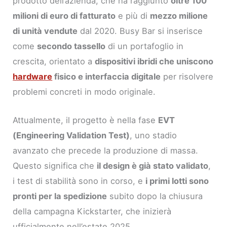
prodotto dell’azienda, che ha raggiunto
oltre 100
milioni di euro di fatturato
e più di
mezzo milione
di unità vendute
dal 2020. Busy Bar si inserisce
come
secondo tassello
di un portafoglio in
crescita, orientato a
dispositivi ibridi che uniscono
hardware
fisico e interfaccia digitale
per risolvere
problemi concreti in modo originale.
Attualmente, il progetto è nella fase
EVT
(Engineering Validation Test)
, uno stadio
avanzato che precede la produzione di massa.
Questo significa che
il design è già stato validato
,
i test di stabilità sono in corso, e
i primi lotti sono
pronti per la spedizione
subito dopo la chiusura
della campagna Kickstarter, che inizierà
ufficialmente nell’estate 2025.