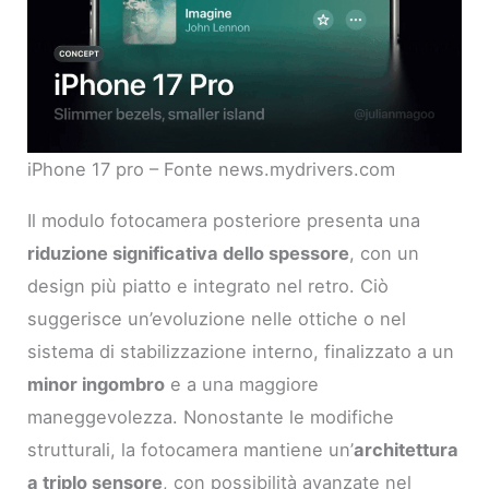
iPhone 17 pro – Fonte news.mydrivers.com
Il modulo fotocamera posteriore presenta una
riduzione significativa dello spessore
, con un
design più piatto e integrato nel retro. Ciò
suggerisce un’evoluzione nelle ottiche o nel
sistema di stabilizzazione interno, finalizzato a un
minor ingombro
e a una maggiore
maneggevolezza. Nonostante le modifiche
strutturali, la fotocamera mantiene un’
architettura
a triplo sensore
, con possibilità avanzate nel