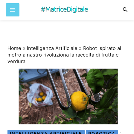
Cer
Vai
al
contenuto
Home
»
Intelligenza Artificiale
»
Robot ispirato al
metro a nastro rivoluziona la raccolta di frutta e
verdura
INTELLIGENZA ARTIFICIALE
ROBOTICA
/