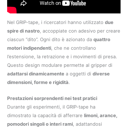
Nel GRIP-tape, i ricercatori hanno utilizzato
due
spire di nastro
, accoppiate con adesivo per creare
ciascun “dito”. Ogni dito è azionato da
quattro
motori indipendenti
, che ne controllano
l’estensione, la retrazione e i movimenti di presa.
Questo design modulare permette al gripper di
adattarsi dinamicamente
a oggetti di
diverse
dimensioni, forme e rigidità
.
Prestazioni sorprendenti nei test pratici
Durante gli esperimenti, il GRIP-tape ha
dimostrato la capacità di afferrare
limoni, arance,
pomodori singoli o interi rami
, adattandosi