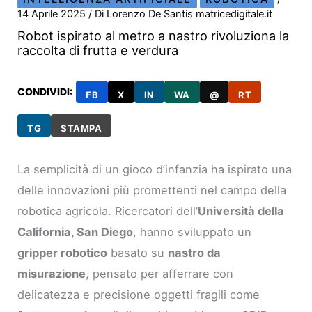
14 Aprile 2025
/ Di
Lorenzo De Santis matricedigitale.it
Robot ispirato al metro a nastro rivoluziona la
raccolta di frutta e verdura
CONDIVIDI:
FB
X
IN
WA
@
RT
TG
STAMPA
La semplicità di un gioco d’infanzia ha ispirato una
delle innovazioni più promettenti nel campo della
robotica agricola. Ricercatori dell’
Università della
California, San Diego
, hanno sviluppato un
gripper robotico
basato su
nastro da
misurazione
, pensato per afferrare con
delicatezza e precisione oggetti fragili come