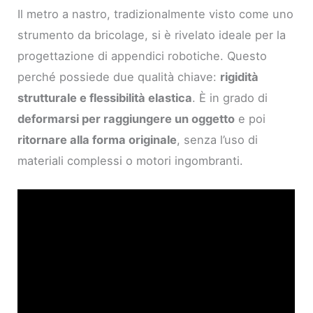
Il metro a nastro, tradizionalmente visto come uno
strumento da bricolage, si è rivelato ideale per la
progettazione di appendici robotiche. Questo
perché possiede due qualità chiave:
rigidità
strutturale e flessibilità elastica
. È in grado di
deformarsi per raggiungere un oggetto
e poi
ritornare alla forma originale
, senza l’uso di
materiali complessi o motori ingombranti.