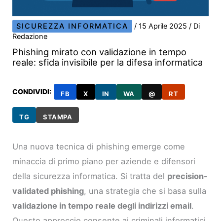
SICUREZZA INFORMATICA
/
15 Aprile 2025
/ Di
Redazione
Phishing mirato con validazione in tempo
reale: sfida invisibile per la difesa informatica
CONDIVIDI:
FB
X
IN
WA
@
RT
TG
STAMPA
Una nuova tecnica di phishing emerge come
minaccia di primo piano per aziende e difensori
della sicurezza informatica. Si tratta del
precision-
validated phishing
, una strategia che si basa sulla
validazione in tempo reale degli indirizzi email
.
Questo approccio consente ai criminali informatici