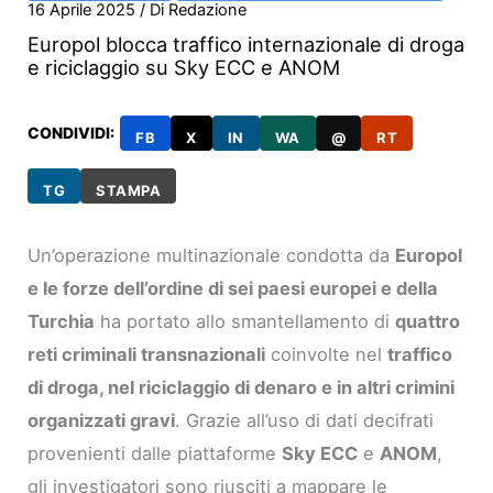
16 Aprile 2025
/ Di
Redazione
Europol blocca traffico internazionale di droga
e riciclaggio su Sky ECC e ANOM
CONDIVIDI:
FB
X
IN
WA
@
RT
TG
STAMPA
Un’operazione multinazionale condotta da
Europol
e le forze dell’ordine di sei paesi europei e della
Turchia
ha portato allo smantellamento di
quattro
reti criminali transnazionali
coinvolte nel
traffico
di droga, nel riciclaggio di denaro e in altri crimini
organizzati gravi
. Grazie all’uso di dati decifrati
provenienti dalle piattaforme
Sky ECC
e
ANOM
,
gli investigatori sono riusciti a mappare le