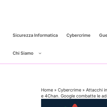
Vai
al
contenuto
Sicurezza Informatica
Cybercrime
Gue
Chi Siamo
Home
»
Cybercrime
»
Attacchi i
e 4Chan. Google combatte le ad