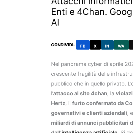
Attacchi informatic
Enti e 4Chan. Goog
AI
CONDIVIDI:
FB
X
IN
WA
Nel panorama cyber di aprile 202
crescente fragilità delle infrastrut
pubblico che in quello privato. 
l’
attacco al sito 4chan
, la
violazi
Hertz
, il
furto confermato da Con
governativi e clienti aziendali
, 
miliardi di annunci pubblicitari 
dall’
intelligenza artificiale
. Si d