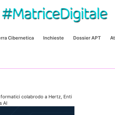
rra Cibernetica
Inchieste
Dossier APT
At
nformatici colabrodo a Hertz, Enti
s AI