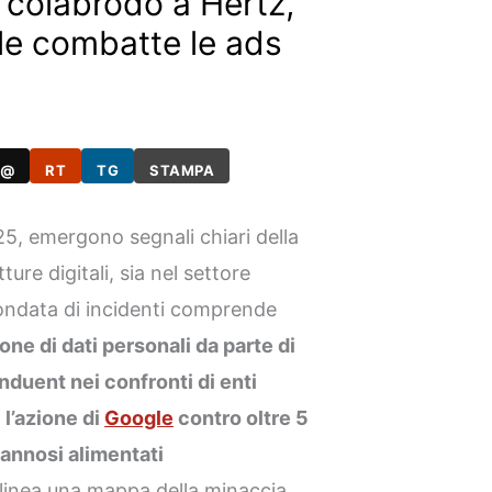
i colabrodo a Hertz,
le combatte le ads
@
RT
TG
STAMPA
5, emergono segnali chiari della
ture digitali, sia nel settore
L’ondata di incidenti comprende
one di dati personali da parte di
duent nei confronti di enti
e
l’azione di
Google
contro oltre 5
dannosi alimentati
elinea una mappa della minaccia