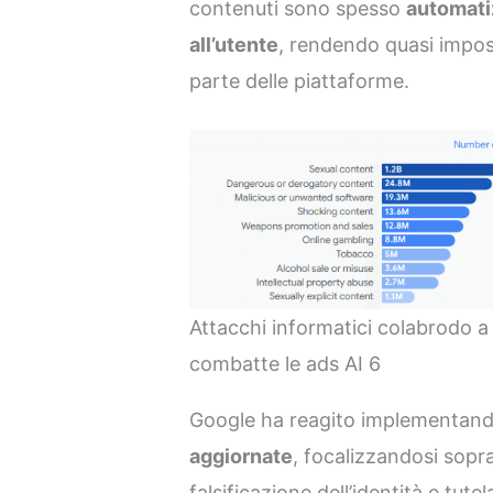
contenuti sono spesso
automati
all’utente
, rendendo quasi impos
parte delle piattaforme.
Attacchi informatici colabrodo a
combatte le ads AI 6
Google ha reagito implementan
aggiornate
, focalizzandosi sopra
falsificazione dell’identità e tutel