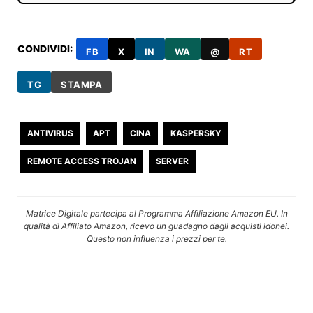
CONDIVIDI:
FB
X
IN
WA
@
RT
TG
STAMPA
ANTIVIRUS
APT
CINA
KASPERSKY
REMOTE ACCESS TROJAN
SERVER
Matrice Digitale partecipa al Programma Affiliazione Amazon EU. In
qualità di Affiliato Amazon, ricevo un guadagno dagli acquisti idonei.
Questo non influenza i prezzi per te.