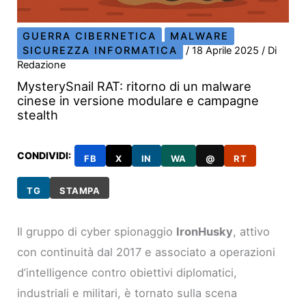
GUERRA CIBERNETICA
MALWARE
SICUREZZA INFORMATICA
/
18 Aprile 2025
/ Di
Redazione
MysterySnail RAT: ritorno di un malware
cinese in versione modulare e campagne
stealth
CONDIVIDI:
FB
X
IN
WA
@
RT
TG
STAMPA
Il gruppo di cyber spionaggio
IronHusky
, attivo
con continuità dal 2017 e associato a operazioni
d’intelligence contro obiettivi diplomatici,
industriali e militari, è tornato sulla scena