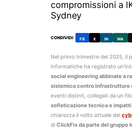
compromissioni a I
Sydney
CONDIVIDI:
FB
X
IN
WA
Nel primo trimestre del 2025, il
informatiche ha registrato un’int
social engineering abbinate a 
sistemica contro infrastrutture
eventi distinti, collegati da un f
sofisticazione tecnica e impatti
chiarezza il volto attuale del
cyb
di
ClickFix da parte del gruppo 