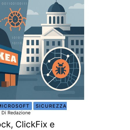
MICROSOFT
SICUREZZA
/ Di
Redazione
k, ClickFix e