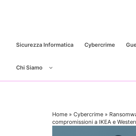
Vai
al
contenuto
Sicurezza Informatica
Cybercrime
Gue
Chi Siamo
Home
»
Cybercrime
»
Ransomwar
compromissioni a IKEA e Weste