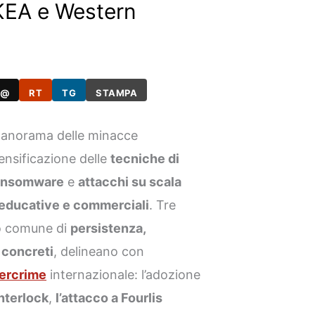
KEA e Western
@
RT
TG
STAMPA
 panorama delle minacce
ensificazione delle
tecniche di
ransomware
e
attacchi su scala
 educative e commerciali
. Tre
ilo comune di
persistenza,
 concreti
, delineano con
ercrime
internazionale: l’adozione
Interlock
,
l’attacco a Fourlis