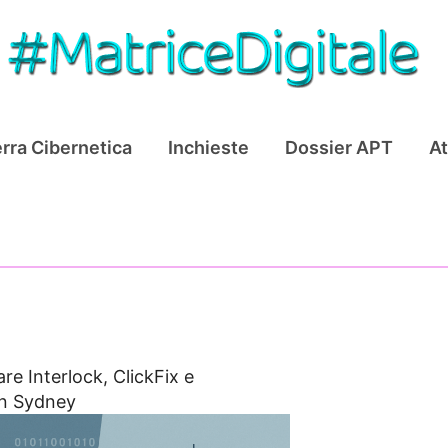
rra Cibernetica
Inchieste
Dossier APT
At
e Interlock, ClickFix e
rn Sydney