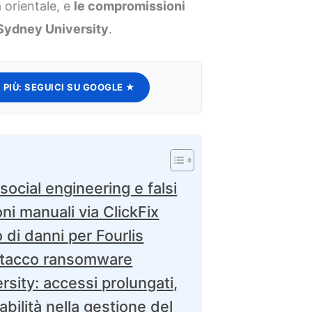
 orientale, e
le compromissioni
 Sydney University
.
 PIÙ:
SEGUICI SU GOOGLE ★
ocial engineering e falsi
oni manuali via ClickFix
o di danni per Fourlis
attacco ransomware
sity: accessi prolungati,
abilità nella gestione del