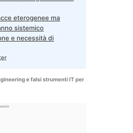
acce eterogenee ma
danno sistemico
one e necessità di
ter
ineering e falsi strumenti IT per
nuncio