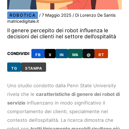
ROBOTICA
/
7 Maggio 2025
/ Di
Lorenzo De Santis
matricedigitale.it
Il genere percepito dei robot influenza le
decisioni dei clienti nel settore dell’ospitalità
CONDIVIDI:
FB
X
IN
WA
@
RT
TG
STAMPA
Uno studio condotto dalla Penn State University
rivela che le
caratteristiche di genere dei robot di
servizio
influenzano in modo significativo il
comportamento dei clienti, specialmente nel
contesto dell’ospitalità. La ricerca dimostra che
robot con
tratti tipicamente maschili risultano più