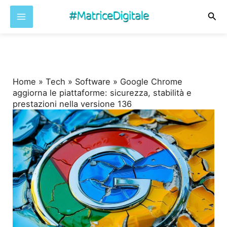
Cer
Vai
al
contenuto
Home
»
Tech
»
Software
»
Google Chrome
aggiorna le piattaforme: sicurezza, stabilità e
prestazioni nella versione 136