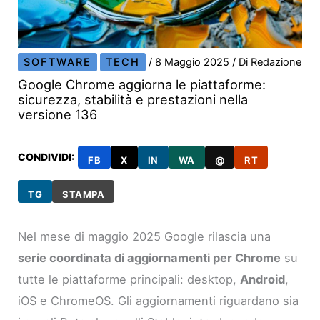
SOFTWARE
TECH
/
8 Maggio 2025
/ Di
Redazione
Google Chrome aggiorna le piattaforme:
sicurezza, stabilità e prestazioni nella
versione 136
CONDIVIDI:
FB
X
IN
WA
@
RT
TG
STAMPA
Nel mese di maggio 2025 Google rilascia una
serie coordinata di aggiornamenti per Chrome
su
tutte le piattaforme principali: desktop,
Android
,
iOS e ChromeOS. Gli aggiornamenti riguardano sia