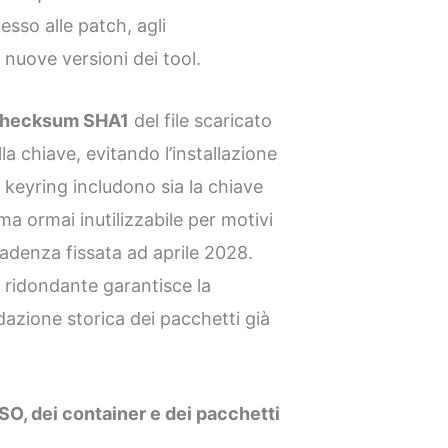
sso alle patch, agli
 nuove versioni dei tool.
l checksum SHA1
del file scaricato
lla chiave, evitando l’installazione
i keyring includono sia la chiave
ormai inutilizzabile per motivi
scadenza fissata ad aprile 2028.
a ridondante garantisce la
idazione storica dei pacchetti già
O, dei container e dei pacchetti