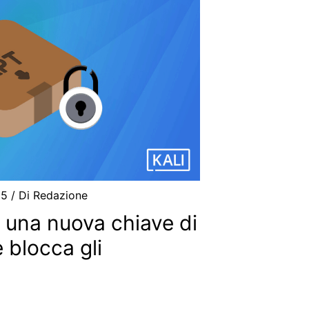
25
/ Di
Redazione
e una nuova chiave di
e blocca gli