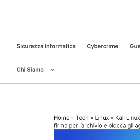
Vai
al
contenuto
Sicurezza Informatica
Cybercrime
Gue
Chi Siamo
Home
»
Tech
»
Linux
»
Kali Linu
firma per l’archivio e blocca gli