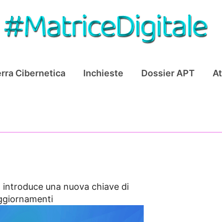
rra Cibernetica
Inchieste
Dossier APT
At
x introduce una nuova chiave di
 aggiornamenti