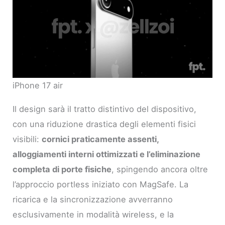
iPhone 17 air
Il design sarà il tratto distintivo del dispositivo,
con una riduzione drastica degli elementi fisici
visibili:
cornici praticamente assenti,
alloggiamenti interni ottimizzati e l’eliminazione
completa di porte fisiche
, spingendo ancora oltre
l’approccio portless iniziato con MagSafe. La
ricarica e la sincronizzazione avverranno
esclusivamente in modalità wireless, e la