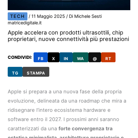
TECH
/
11 Maggio 2025
/ Di
Michele Sesti
matricedigitale.it
Apple accelera con prodotti ultrasottili, chip
proprietari, nuove connettività più prestazioni
CONDIVIDI:
FB
X
IN
WA
@
RT
TG
STAMPA
Apple si prepara a una nuova fase della propria
evoluzione, delineata da una roadmap che mira a
ridisegnare l’intero ecosistema hardware e
software entro il 2027. I prossimi anni saranno
caratterizzati da una
forte convergenza tra
estetica minimalista, architetture proprietarie e