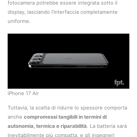
fotocamera potrebbe essere integrata sotto il
display, lasciando l’interfaccia completamente
uniforme.
iPhone 17 Air
Tuttavia, la scelta di ridurre lo spessore comporta
anche
compromessi tangibili in termini di
autonomia, termica e riparabilità
. La batteria sarà
inevitabilmente più compatta, e gli ingegneri