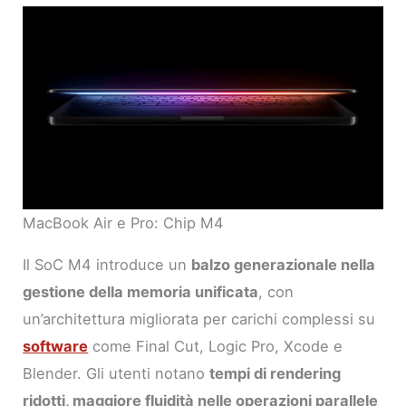
MacBook Air e Pro: Chip M4
Il SoC M4 introduce un
balzo generazionale nella
gestione della memoria unificata
, con
un’architettura migliorata per carichi complessi su
software
come Final Cut, Logic Pro, Xcode e
Blender. Gli utenti notano
tempi di rendering
ridotti, maggiore fluidità nelle operazioni parallele