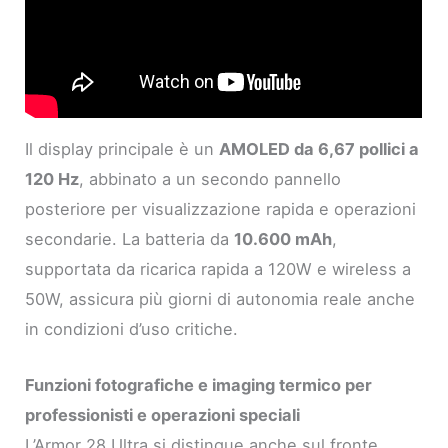
Il display principale è un
AMOLED da 6,67 pollici a
120 Hz
, abbinato a un secondo pannello
posteriore per visualizzazione rapida e operazioni
secondarie. La batteria da
10.600 mAh
,
supportata da ricarica rapida a 120W e wireless a
50W, assicura più giorni di autonomia reale anche
in condizioni d’uso critiche.
Funzioni fotografiche e imaging termico per
professionisti e operazioni speciali
L’Armor 28 Ultra si distingue anche sul fronte