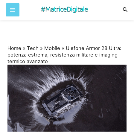
Cer
Vai
al
contenuto
Home
»
Tech
»
Mobile
»
Ulefone Armor 28 Ultra:
potenza estrema, resistenza militare e imaging
termico avanzato