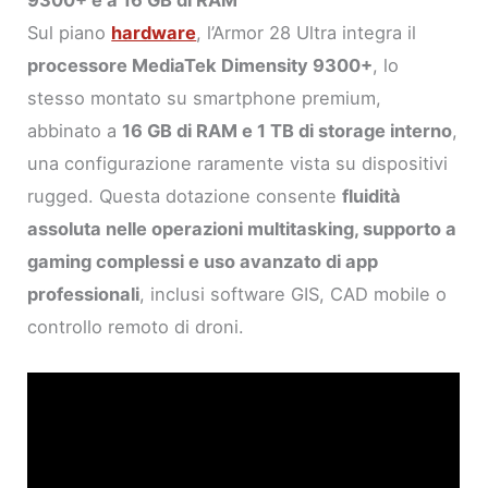
9300+ e a 16 GB di RAM
Sul piano
hardware
, l’Armor 28 Ultra integra il
processore MediaTek Dimensity 9300+
, lo
stesso montato su smartphone premium,
abbinato a
16 GB di RAM e 1 TB di storage interno
,
una configurazione raramente vista su dispositivi
rugged. Questa dotazione consente
fluidità
assoluta nelle operazioni multitasking, supporto a
gaming complessi e uso avanzato di app
professionali
, inclusi software GIS, CAD mobile o
controllo remoto di droni.