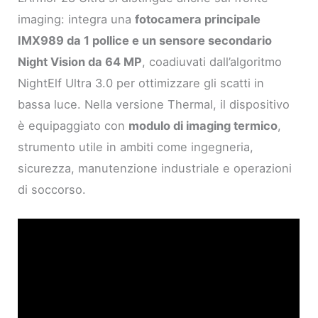
imaging: integra una
fotocamera principale
IMX989 da 1 pollice e un sensore secondario
Night Vision da 64 MP
, coadiuvati dall’algoritmo
NightElf Ultra 3.0 per ottimizzare gli scatti in
bassa luce. Nella versione Thermal, il dispositivo
è equipaggiato con
modulo di imaging termico
,
strumento utile in ambiti come ingegneria,
sicurezza, manutenzione industriale e operazioni
di soccorso.