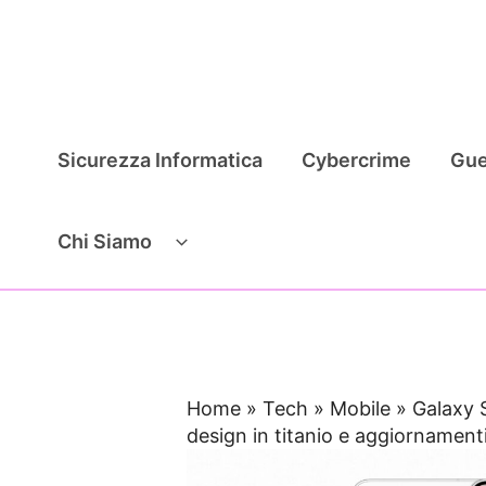
Vai
al
contenuto
Sicurezza Informatica
Cybercrime
Gue
Chi Siamo
Home
»
Tech
»
Mobile
»
Galaxy 
design in titanio e aggiornamenti