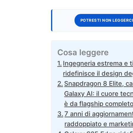
POTRESTI NON LEGGERCI
Cosa leggere
Ingegneria estrema e t
ridefinisce il design de
Snapdragon 8 Elite, c
Galaxy AI: il cuore te
è da flagship complet
7 anni di aggiornament
raddoppiato e marketi