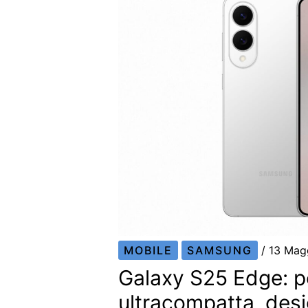
MOBILE
SAMSUNG
/
13 Mag
Galaxy S25 Edge: 
ultracompatta, desig