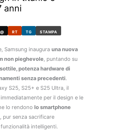
7 anni
@
RT
TG
STAMPA
ge, Samsung inaugura
una nuova
m non pieghevole
, puntando su
sottile, potenza hardware di
ornamenti senza precedenti
.
axy S25, S25+ e S25 Ultra, il
 immediatamente per il design e le
che lo rendono
lo smartphone
o
, pur senza sacrificare
funzionalità intelligenti.