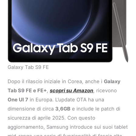
Galaxy Tab S9 FE
Dopo il rilascio iniziale in Corea, anche i
Galaxy
Tab S9 FE e FE+
,
scopri su Amazon
, ricevono
One UI 7
in Europa. L’update OTA ha una
dimensione di circa
3,6GB
e include le patch di
sicurezza di aprile 2025. Con questo
aggiornamento, Samsung introduce sui suoi tablet
mid-range una serie di funzionalità di fascia alta,