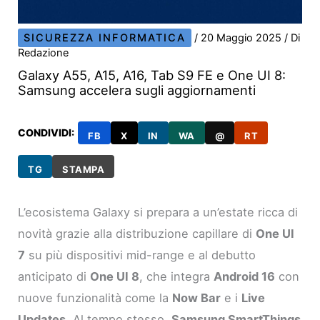
SICUREZZA INFORMATICA
/
20 Maggio 2025
/ Di
Redazione
Galaxy A55, A15, A16, Tab S9 FE e One UI 8:
Samsung accelera sugli aggiornamenti
CONDIVIDI:
FB
X
IN
WA
@
RT
TG
STAMPA
L’ecosistema Galaxy si prepara a un’estate ricca di
novità grazie alla distribuzione capillare di
One UI
7
su più dispositivi mid-range e al debutto
anticipato di
One UI 8
, che integra
Android 16
con
nuove funzionalità come la
Now Bar
e i
Live
Updates
. Al tempo stesso,
Samsung SmartThings