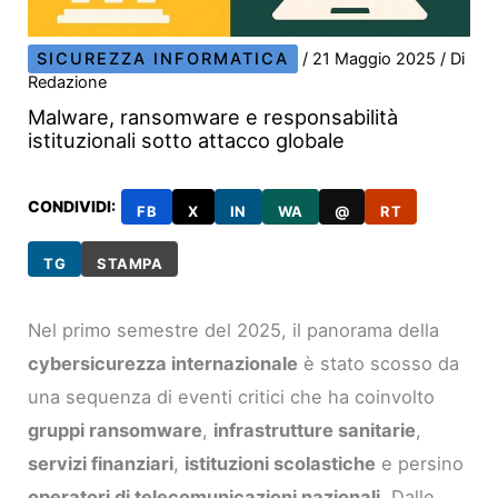
SICUREZZA INFORMATICA
/
21 Maggio 2025
/ Di
Redazione
Malware, ransomware e responsabilità
istituzionali sotto attacco globale
CONDIVIDI:
FB
X
IN
WA
@
RT
TG
STAMPA
Nel primo semestre del 2025, il panorama della
cybersicurezza internazionale
è stato scosso da
una sequenza di eventi critici che ha coinvolto
gruppi ransomware
,
infrastrutture sanitarie
,
servizi finanziari
,
istituzioni scolastiche
e persino
operatori di telecomunicazioni nazionali
. Dalle