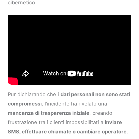
cibernetico.
Pur dichiarando che i
dati personali non sono stati
compromessi
, l’incidente ha rivelato una
mancanza di trasparenza iniziale
, creando
frustrazione tra i clienti impossibilitati a
inviare
SMS, effettuare chiamate o cambiare operatore
.