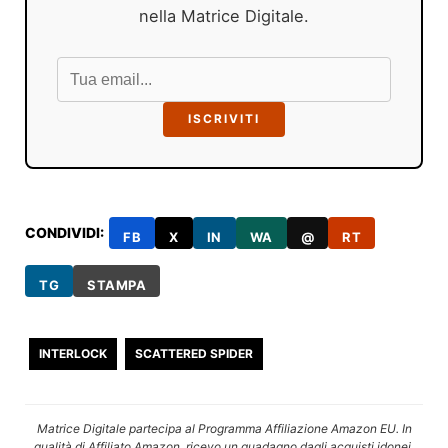
nella Matrice Digitale.
ISCRIVITI
CONDIVIDI:
FB
X
IN
WA
@
RT
TG
STAMPA
INTERLOCK
SCATTERED SPIDER
Matrice Digitale partecipa al Programma Affiliazione Amazon EU. In
qualità di Affiliato Amazon, ricevo un guadagno dagli acquisti idonei.