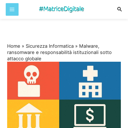
Cer
Vai
al
contenuto
Home
»
Sicurezza Informatica
»
Malware,
ransomware e responsabilità istituzionali sotto
attacco globale