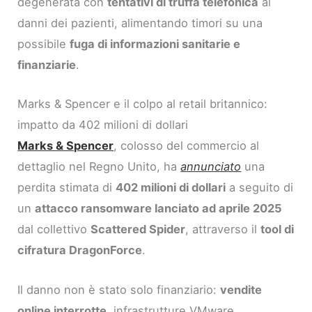
degenerata con
tentativi di truffa telefonica
ai
danni dei pazienti, alimentando timori su una
possibile
fuga di informazioni sanitarie e
finanziarie
.
Marks & Spencer e il colpo al retail britannico:
impatto da 402 milioni di dollari
Marks & Spencer
, colosso del commercio al
dettaglio nel Regno Unito, ha
annunciato
una
perdita stimata di
402 milioni di dollari
a seguito di
un
attacco ransomware lanciato ad aprile 2025
dal collettivo
Scattered Spider
, attraverso il
tool di
cifratura DragonForce
.
Il danno non è stato solo finanziario:
vendite
online interrotte
, infrastrutture VMware