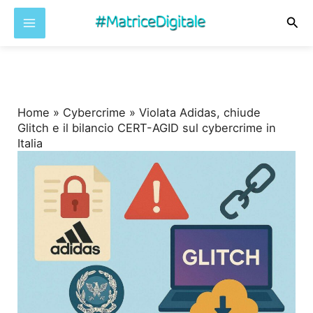
Cer
Vai
al
contenuto
Home
»
Cybercrime
»
Violata Adidas, chiude
Glitch e il bilancio CERT-AGID sul cybercrime in
Italia