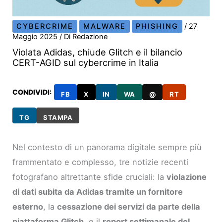
CYBERCRIME
MALWARE
PHISHING
/
27
Maggio 2025
/ Di
Redazione
Violata Adidas, chiude Glitch e il bilancio
CERT-AGID sul cybercrime in Italia
CONDIVIDI:
FB
X
IN
WA
@
RT
TG
STAMPA
Nel contesto di un panorama digitale sempre più
frammentato e complesso, tre notizie recenti
fotografano altrettante sfide cruciali: la
violazione
di dati subita da Adidas tramite un fornitore
esterno
, la
cessazione dei servizi da parte della
piattaforma Glitch
, e il
report settimanale del