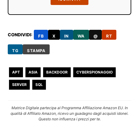
CONDIVIDI:
FB
X
IN
WA
@
RT
TG
STAMPA
APT
ASIA
BACKDOOR
CYBERSPIONAGGIO
SERVER
SQL
Matrice Digitale partecipa al Programma Affiliazione Amazon EU. In
qualità di Affiliato Amazon, ricevo un guadagno dagli acquisti idonei.
Questo non influenza i prezzi per te.