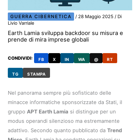
GUERRA CIBERNETICA
/
28 Maggio 2025
/ Di
Livio Varriale
Earth Lamia sviluppa backdoor su misura e
prende di mira imprese globali
CONDIVIDI:
FB
X
IN
WA
@
RT
TG
STAMPA
Nel panorama sempre più sofisticato delle
minacce informatiche sponsorizzate da Stati, il
gruppo
APT Earth Lamia
si distingue per un
modus operandi silenzioso ma estremamente
adattivo. Secondo quanto pubblicato da
Trend
Micro
, Earth Lamia ha condotto operazioni su