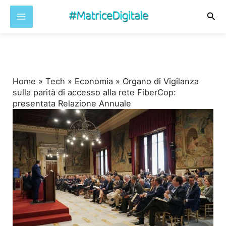
Cer
Vai
al
contenuto
Home
»
Tech
»
Economia
»
Organo di Vigilanza
sulla parità di accesso alla rete FiberCop:
presentata Relazione Annuale