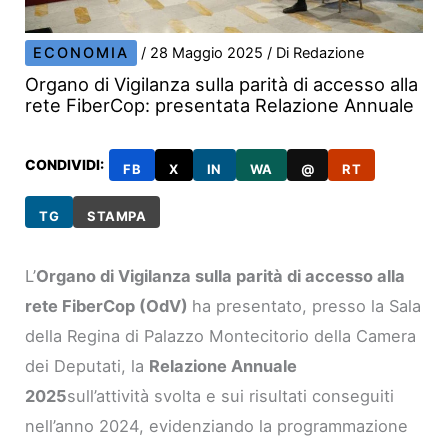
ECONOMIA
/
28 Maggio 2025
/ Di
Redazione
Organo di Vigilanza sulla parità di accesso alla
rete FiberCop: presentata Relazione Annuale
CONDIVIDI:
FB
X
IN
WA
@
RT
TG
STAMPA
L’
Organo di Vigilanza sulla parità di accesso alla
rete FiberCop (OdV)
ha presentato, presso la Sala
della Regina di Palazzo Montecitorio della Camera
dei Deputati, la
Relazione Annuale
2025
sull’attività svolta e sui risultati conseguiti
nell’anno 2024, evidenziando la programmazione