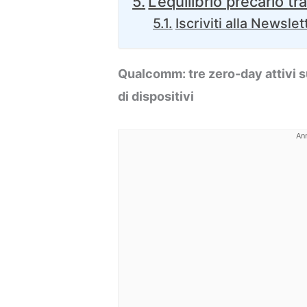
L’equilibrio precario tr
Iscriviti alla Newslet
Qualcomm: tre zero-day attivi 
di dispositivi
An