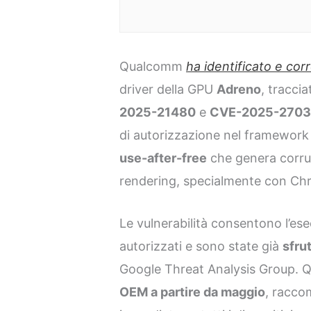
Qualcomm
ha identificato e cor
driver della GPU
Adreno
, tracci
2025-21480
e
CVE-2025-270
di autorizzazione nel framework 
use-after-free
che genera corruz
rendering, specialmente con Ch
Le vulnerabilità consentono l’e
autorizzati e sono state già
sfrut
Google Threat Analysis Group. 
OEM a partire da maggio
, racco