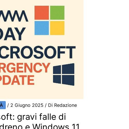
TÀ
/
2 Giugno 2025
/ Di
Redazione
t: gravi falle di
Adreno e Windows 11