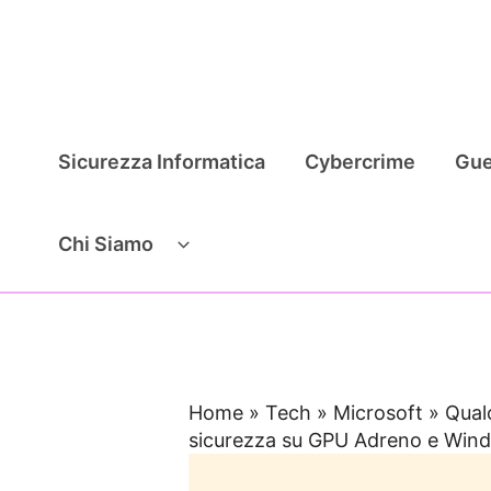
Vai
al
contenuto
Sicurezza Informatica
Cybercrime
Gue
Chi Siamo
Home
»
Tech
»
Microsoft
»
Qual
sicurezza su GPU Adreno e Win