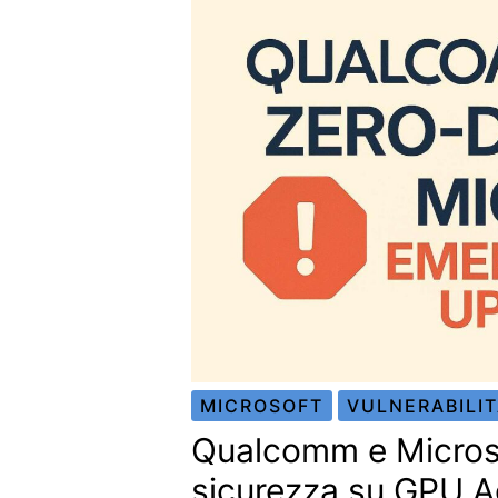
MICROSOFT
VULNERABILI
Qualcomm e Microsof
sicurezza su GPU 