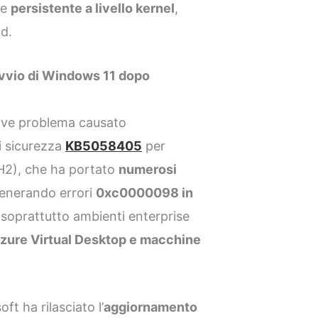
re
persistente a livello kernel
,
id.
’avvio di Windows 11 dopo
rave problema causato
i sicurezza
KB5058405
per
H2), che ha portato
numerosi
generando errori
0xc0000098 in
o soprattutto ambienti enterprise
Azure Virtual Desktop e macchine
ft ha rilasciato l’
aggiornamento