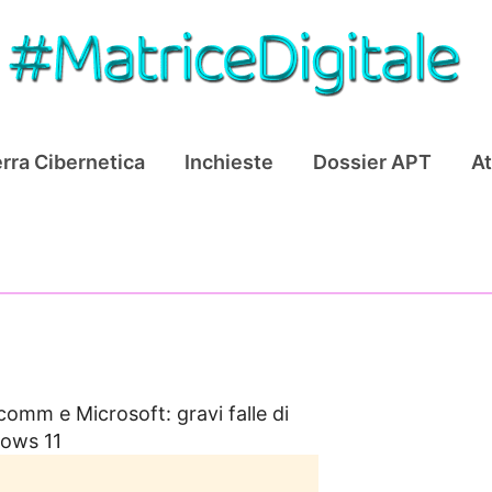
rra Cibernetica
Inchieste
Dossier APT
At
comm e Microsoft: gravi falle di
dows 11