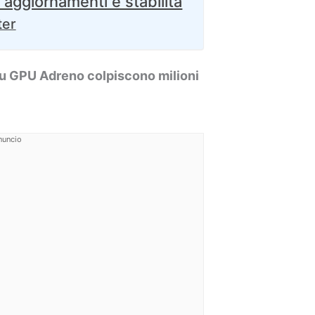
a aggiornamenti e stabilità
ter
su GPU Adreno colpiscono milioni
nuncio