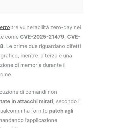
retto
tre vulnerabilità zero-day nei
ate come
CVE-2025-21479
,
CVE-
38
. Le prime due riguardano difetti
grafico, mentre la terza è una
ione di memoria durante il
rome.
secuzione di comandi non
tate in attacchi mirati
, secondo il
Qualcomm ha fornito
patch agli
mandando l’applicazione