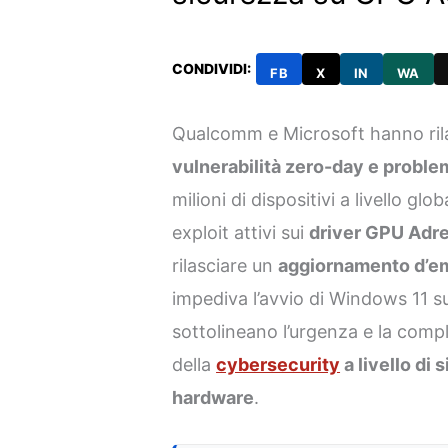
CONDIVIDI:
FB
X
IN
WA
Qualcomm e Microsoft hanno rilas
vulnerabilità zero-day e proble
milioni di dispositivi a livello g
exploit attivi sui
driver GPU Adr
rilasciare un
aggiornamento d’e
impediva l’avvio di Windows 11 su
sottolineano l’urgenza e la comp
della
cybersecurity
a livello di 
hardware
.