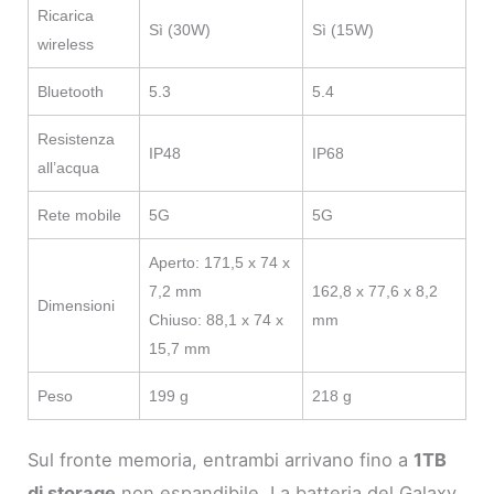
Ricarica
Sì (30W)
Sì (15W)
wireless
Bluetooth
5.3
5.4
Resistenza
IP48
IP68
all’acqua
Rete mobile
5G
5G
Aperto: 171,5 x 74 x
7,2 mm
162,8 x 77,6 x 8,2
Dimensioni
Chiuso: 88,1 x 74 x
mm
15,7 mm
Peso
199 g
218 g
Sul fronte memoria, entrambi arrivano fino a
1TB
di storage
non espandibile. La batteria del Galaxy