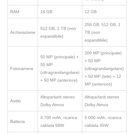
RAM
16 GB
12 GB
256 GB, 512 GB, 1
512 GB, 1 TB (non
Archiviazione
TB (non
espandibile)
espandibile)
200 MP (principale)
50 MP (principale) +
+ 50 MP
50 MP
Fotocamere
(ultragrandangolare)
(ultragrandangolare)
+ 50 MP (tele) + 12
+ 50 MP (anteriore)
MP (anteriore)
Altoparlanti stereo
Altoparlanti stereo
Audio
Dolby Atmos
Dolby Atmos
4.700 mAh, ricarica
5.000 mAh, ricarica
Batteria
cablata 68W
cablata 45W