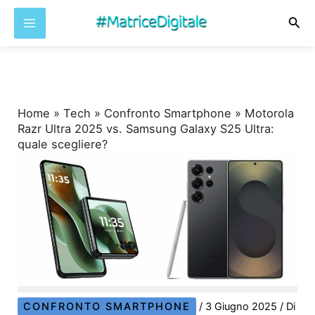
Cer
Vai
al
contenuto
Home
»
Tech
»
Confronto Smartphone
»
Motorola
Razr Ultra 2025 vs. Samsung Galaxy S25 Ultra:
quale scegliere?
CONFRONTO SMARTPHONE
/
3 Giugno 2025
/ Di