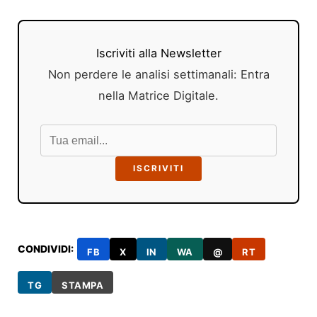
Iscriviti alla Newsletter
Non perdere le analisi settimanali: Entra
nella Matrice Digitale.
ISCRIVITI
CONDIVIDI:
FB
X
IN
WA
@
RT
TG
STAMPA