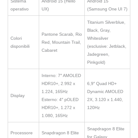
Sistema
Android 15 (Hello
Android 15
operativo
UX)
(Samsung One UI 7)
Titanium Silverblue,
Black, Gray,
Pantone Scarab, Rio
Colori
Whitesilver
Red, Mountain Trail,
disponibili
(esclusive: Jetblack,
Cabaret
Jadegreen,
Pinkgold)
Interno: 7″ AMOLED
HDR10+, 2.992 x
6,9″ Quad HD+
1.224, 165Hz
Dynamic AMOLED
Display
Esterno: 4″ pOLED
2X, 3.120 x 1.440,
HDR10+, 1.272 x
120Hz
1.080, 165Hz
Snapdragon 8 Elite
Processore
Snapdragon 8 Elite
for Galaxy