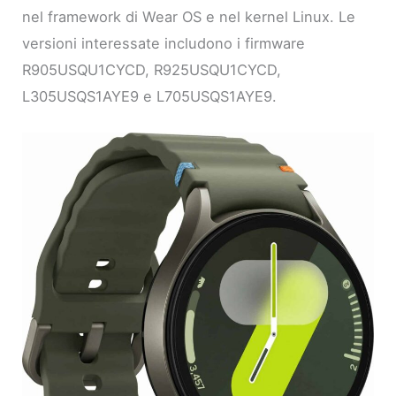
nel framework di Wear OS e nel kernel Linux. Le
versioni interessate includono i firmware
R905USQU1CYCD, R925USQU1CYCD,
L305USQS1AYE9 e L705USQS1AYE9.