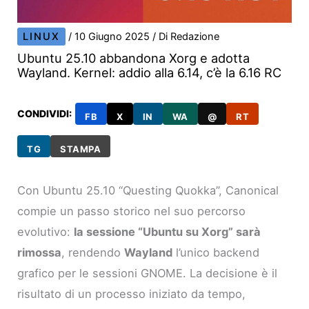
LINUX
/
10 Giugno 2025
/ Di
Redazione
Ubuntu 25.10 abbandona Xorg e adotta
Wayland. Kernel: addio alla 6.14, c’è la 6.16 RC
CONDIVIDI:
FB
X
IN
WA
@
RT
TG
STAMPA
Con Ubuntu 25.10 “Questing Quokka”, Canonical
compie un passo storico nel suo percorso
evolutivo:
la sessione “Ubuntu su Xorg” sarà
rimossa
, rendendo
Wayland
l’unico backend
grafico per le sessioni GNOME. La decisione è il
risultato di un processo iniziato da tempo,