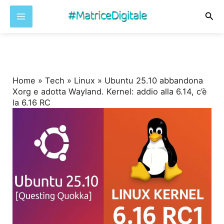
Cer
Vai
al
contenuto
Home
»
Tech
»
Linux
»
Ubuntu 25.10 abbandona
Xorg e adotta Wayland. Kernel: addio alla 6.14, c’è
la 6.16 RC