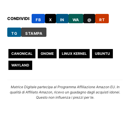
CONDIVIDI:
FB
X
IN
WA
@
RT
TG
STAMPA
CANONICAL
GNOME
LINUX KERNEL
UBUNTU
WAYLAND
Matrice Digitale partecipa al Programma Affiliazione Amazon EU. In
qualità di Affiliato Amazon, ricevo un guadagno dagli acquisti idonei.
Questo non influenza i prezzi per te.