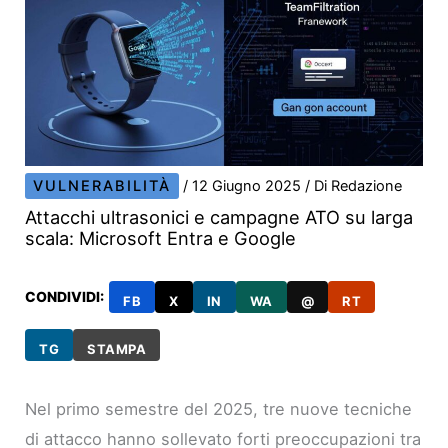
VULNERABILITÀ
/
12 Giugno 2025
/ Di
Redazione
Attacchi ultrasonici e campagne ATO su larga
scala: Microsoft Entra e Google
CONDIVIDI:
FB
X
IN
WA
@
RT
TG
STAMPA
Nel primo semestre del 2025, tre nuove tecniche
di attacco hanno sollevato forti preoccupazioni tra