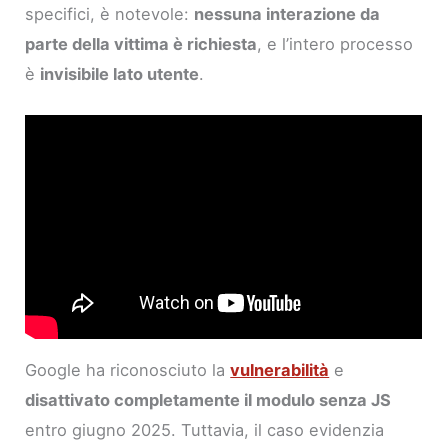
specifici, è notevole:
nessuna interazione da
parte della vittima è richiesta
, e l’intero processo
è
invisibile lato utente
.
Google ha riconosciuto la
vulnerabilità
e
disattivato completamente il modulo senza JS
entro giugno 2025. Tuttavia, il caso evidenzia