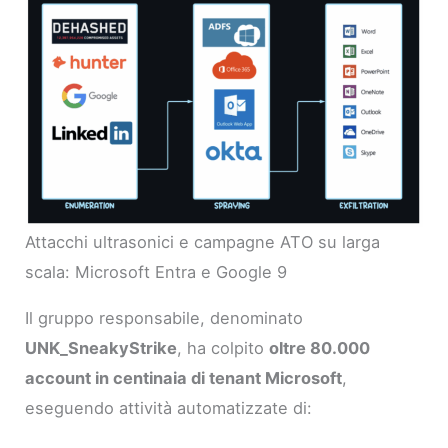
Attacchi ultrasonici e campagne ATO su larga
scala: Microsoft Entra e Google 9
Il gruppo responsabile, denominato
UNK_SneakyStrike
, ha colpito
oltre 80.000
account in centinaia di tenant Microsoft
,
eseguendo attività automatizzate di: