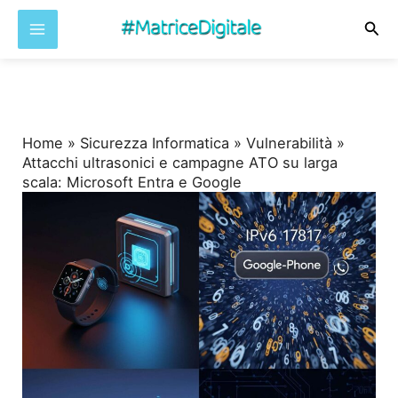
Cer
Vai
al
contenuto
Home
»
Sicurezza Informatica
»
Vulnerabilità
»
Attacchi ultrasonici e campagne ATO su larga
scala: Microsoft Entra e Google