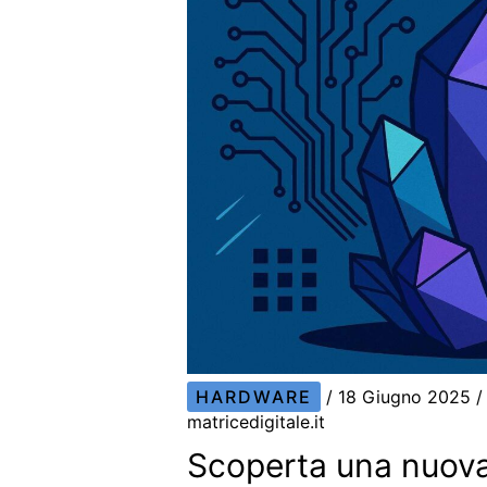
HARDWARE
/
18 Giugno 2025
/
matricedigitale.it
Scoperta una nuova c