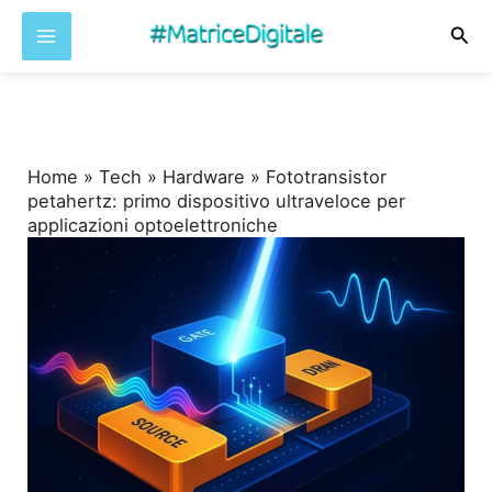
Cer
Vai
al
contenuto
Home
»
Tech
»
Hardware
»
Fototransistor
petahertz: primo dispositivo ultraveloce per
applicazioni optoelettroniche