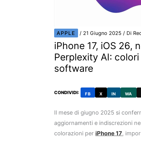
APPLE
/
21 Giugno 2025
/ Di
Re
iPhone 17, iOS 26, n
Perplexity AI: color
software
CONDIVIDI:
FB
X
IN
WA
Il mese di giugno 2025 si confer
aggiornamenti e indiscrezioni ne
colorazioni per
iPhone 17
, impor