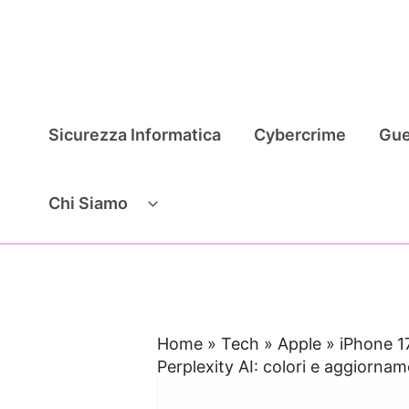
Vai
al
contenuto
Sicurezza Informatica
Cybercrime
Gue
Chi Siamo
Home
»
Tech
»
Apple
»
iPhone 17
Perplexity AI: colori e aggiorna