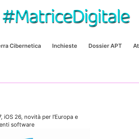
rra Cibernetica
Inchieste
Dossier APT
At
, iOS 26, novità per l’Europa e
menti software