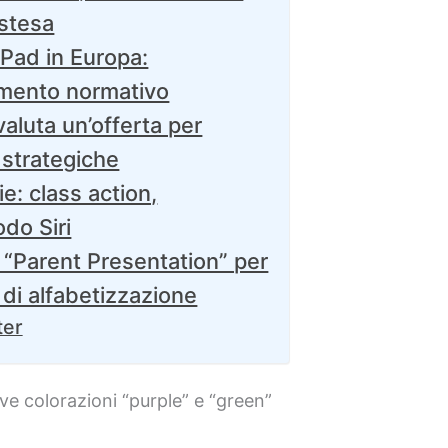
estesa
iPad in Europa:
mento normativo
valuta un’offerta per
strategiche
ie: class action,
odo Siri
a “Parent Presentation” per
 di alfabetizzazione
ter
ove colorazioni “purple” e “green”