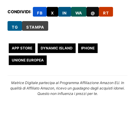
CONDIVIDI:
FB
X
IN
WA
@
RT
TG
STAMPA
APP STORE
DYNAMIC ISLAND
IPHONE
UNIONE EUROPEA
Matrice Digitale partecipa al Programma Affiliazione Amazon EU. In
qualità di Affiliato Amazon, ricevo un guadagno dagli acquisti idonei.
Questo non influenza i prezzi per te.