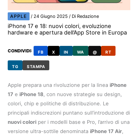
APPLE
/
24 Giugno 2025
/ Di
Redazione
iPhone 17 e 18: nuovi colori, evoluzione
hardware e apertura dell’App Store in Europa
CONDIVIDI:
FB
X
IN
WA
@
RT
TG
STAMPA
Apple prepara una rivoluzione per la linea
iPhone
17
e
iPhone 18
, con nuove strategie su design,
colori, chip e politiche di distribuzione. Le
principali indiscrezioni puntano sull’introduzione di
nuovi colori
per i modelli base e Pro, l’arrivo di una
versione ultra-sottile denominata
iPhone 17 Air
,