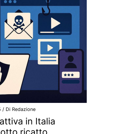
5
/ Di
Redazione
ttiva in Italia
otto ricatto