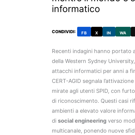
informatico
CONDIVIDI:
FB
X
IN
WA
Recenti indagini hanno portato a
della Western Sydney University
attacchi informatici per anni a fin
CERT-AGID segnala l’attivazione
mirate agli utenti SPID, con furt
di riconoscimento. Questi casi ri
ambienti a elevato valore informa
di
social engineering
verso model
multicanale, ponendo nuove sfide 