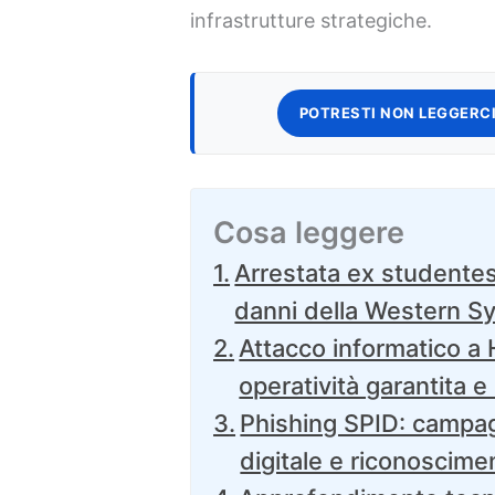
infrastrutture strategiche.
POTRESTI NON LEGGERCI
Cosa leggere
Arrestata ex studentess
danni della Western S
Attacco informatico a 
operatività garantita e
Phishing SPID: campag
digitale e riconoscime