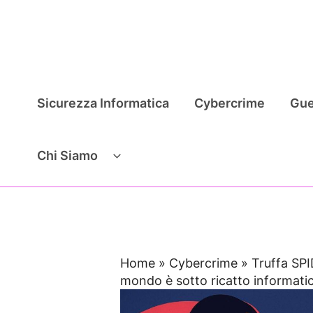
Vai
al
contenuto
Sicurezza Informatica
Cybercrime
Gue
Chi Siamo
Home
»
Cybercrime
»
Truffa SPID
mondo è sotto ricatto informati