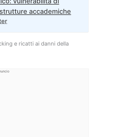
o: vulnerabilità di
frastrutture accademiche
ter
ing e ricatti ai danni della
nuncio