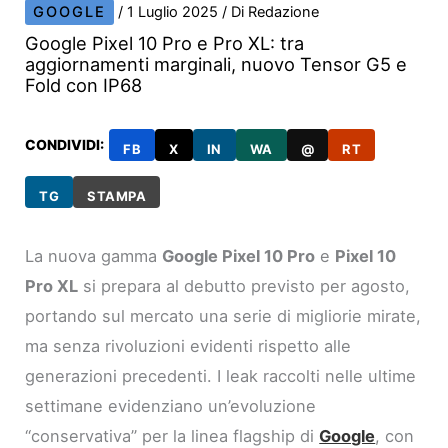
GOOGLE
/
1 Luglio 2025
/ Di
Redazione
Google Pixel 10 Pro e Pro XL: tra
aggiornamenti marginali, nuovo Tensor G5 e
Fold con IP68
CONDIVIDI:
FB
X
IN
WA
@
RT
TG
STAMPA
La nuova gamma
Google Pixel 10 Pro
e
Pixel 10
Pro XL
si prepara al debutto previsto per agosto,
portando sul mercato una serie di migliorie mirate,
ma senza rivoluzioni evidenti rispetto alle
generazioni precedenti. I leak raccolti nelle ultime
settimane evidenziano un’evoluzione
“conservativa” per la linea flagship di
Google
, con