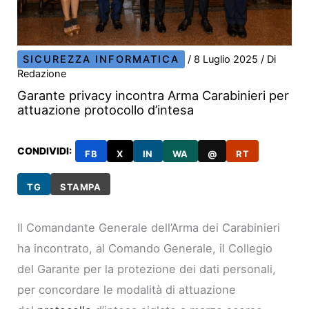
SICUREZZA INFORMATICA
/
8 Luglio 2025
/ Di
Redazione
Garante privacy incontra Arma Carabinieri per
attuazione protocollo d’intesa
CONDIVIDI:
FB
X
IN
WA
@
RT
TG
STAMPA
Il Comandante Generale dell’Arma dei Carabinieri
ha incontrato, al Comando Generale, il Collegio
del Garante per la protezione dei dati personali,
per concordare le modalità di attuazione