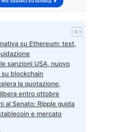
 PIÙ:
SEGUICI SU GOOGLE ★
ativa su Ethereum: test,
iquidazione
lle sanzioni USA, nuovo
y su blockchain
elera la quotazione,
 libera entro ottobre
ni al Senato: Ripple guida
 stablecoin e mercato