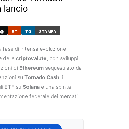
 lancio
@
RT
TG
STAMPA
a fase di intensa evoluzione
e delle
criptovalute
, con sviluppi
azioni di
Ethereum
sequestrato da
sanzioni su
Tornado Cash
, il
gli ETF su
Solana
e una spinta
mentazione federale dei mercati