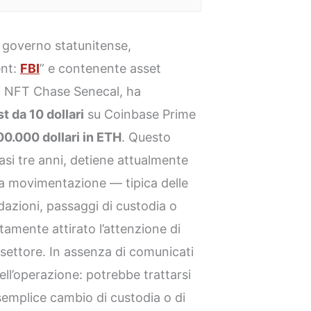
 governo statunitense,
ent:
FBI
” e contenente asset
di NFT Chase Senecal, ha
t da 10 dollari
su Coinbase Prime
00.000 dollari in ETH
. Questo
uasi tre anni, detiene attualmente
lla movimentazione — tipica delle
idazioni, passaggi di custodia o
tamente attirato l’attenzione di
di settore. In assenza di comunicati
 dell’operazione: potrebbe trattarsi
semplice cambio di custodia o di