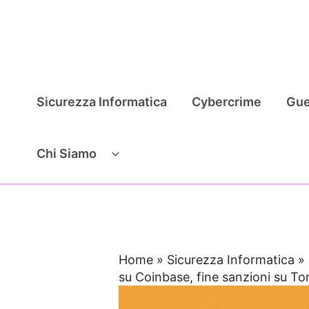
Vai
al
contenuto
Sicurezza Informatica
Cybercrime
Gue
Chi Siamo
Home
»
Sicurezza Informatica
»
su Coinbase, fine sanzioni su To