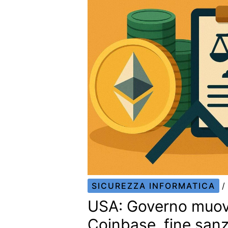
SICUREZZA INFORMATICA
/
USA: Governo muov
Coinbase, fine san