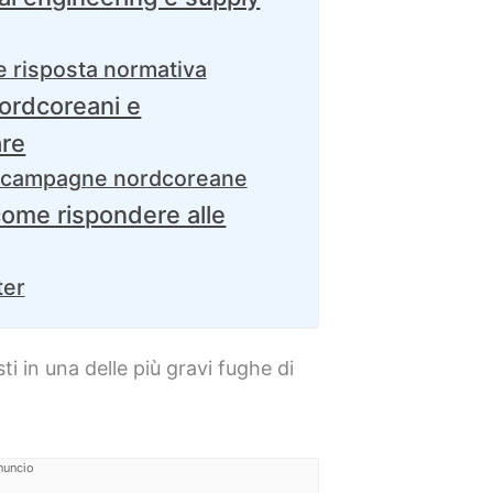
 e risposta normativa
ordcoreani e
are
le campagne nordcoreane
come rispondere alle
ter
ti in una delle più gravi fughe di
nuncio