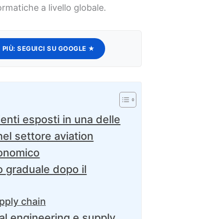
rmatiche a livello globale.
 PIÙ:
SEGUICI SU GOOGLE ★
ienti esposti in una delle
nel settore aviation
conomico
o graduale dopo il
upply chain
al engineering e supply