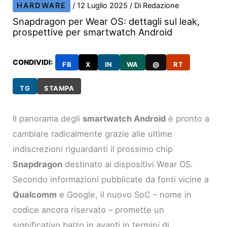
HARDWARE
/
12 Luglio 2025
/ Di
Redazione
Snapdragon per Wear OS: dettagli sul leak,
prospettive per smartwatch Android
CONDIVIDI:
FB
X
IN
WA
@
RT
TG
STAMPA
Il panorama degli
smartwatch Android
è pronto a
cambiare radicalmente grazie alle ultime
indiscrezioni riguardanti il prossimo chip
Snapdragon
destinato ai dispositivi Wear OS.
Secondo informazioni pubblicate da fonti vicine a
Qualcomm
e Google, il nuovo SoC – nome in
codice ancora riservato – promette un
significativo balzo in avanti in termini di