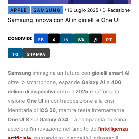
APPLE
SAMSUNG
/
16 Luglio 2025
/ Di
Redazione
Samsung innova con AI in gioielli e One UI
CONDIVIDI:
FB
X
IN
WA
@
RT
TG
STAMPA
Samsung
immagina un futuro con
gioielli smart AI
oltre lo smartphone, espande
Galaxy AI
a
400
milioni di dispositivi
entro il
2025
e rafforza la
visione
One UI
in contrapposizione alla crisi
identitaria di
iOS 26
, mentre testa internamente
One UI 8
sul
Galaxy A34
. La compagnia coreana
accelera l’innovazione nell’ambito dell’
intelligenza
artificiale
, puntando su dispositivi indossabili