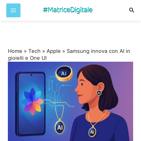
Cer
Vai
al
contenuto
Home
»
Tech
»
Apple
»
Samsung innova con AI in
gioielli e One UI