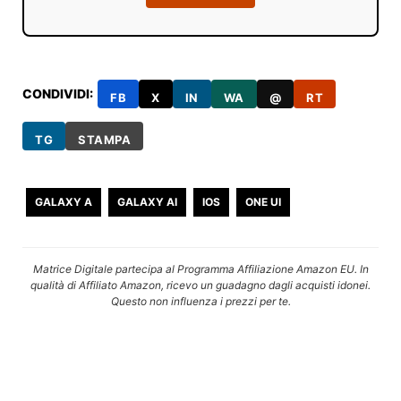
CONDIVIDI:
FB
X
IN
WA
@
RT
TG
STAMPA
GALAXY A
GALAXY AI
IOS
ONE UI
Matrice Digitale partecipa al Programma Affiliazione Amazon EU. In
qualità di Affiliato Amazon, ricevo un guadagno dagli acquisti idonei.
Questo non influenza i prezzi per te.