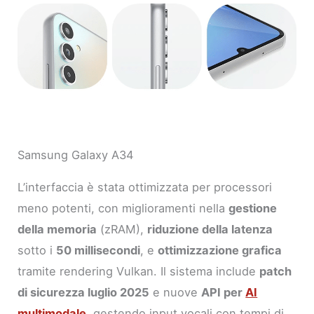
Samsung Galaxy A34
L’interfaccia è stata ottimizzata per processori
meno potenti, con miglioramenti nella
gestione
della memoria
(zRAM),
riduzione della latenza
sotto i
50 millisecondi
, e
ottimizzazione grafica
tramite rendering Vulkan. Il sistema include
patch
di sicurezza luglio 2025
e nuove
API per
AI
multimodale
, gestendo input vocali con tempi di