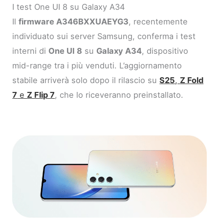
I test One UI 8 su Galaxy A34
Il
firmware A346BXXUAEYG3
, recentemente
individuato sui server Samsung, conferma i test
interni di
One UI 8
su
Galaxy A34
, dispositivo
mid-range tra i più venduti. L’aggiornamento
stabile arriverà solo dopo il rilascio su
S25
,
Z Fold
7
e
Z Flip 7
, che lo riceveranno preinstallato.